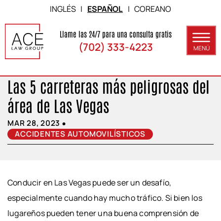
Skip to Main Content
INGLÉS
|
ESPAÑOL
|
COREANO
Llame las 24/7 para una consulta gratis
(702) 333-4223
MENÚ
Las 5 carreteras más peligrosas del
ACERCA DE
área de Las Vegas
ÁREAS DE PRÁCTICA
•
MAR 28, 2023
RESULTADOS
ACCIDENTES AUTOMOVILÍSTICOS
BLOG
CONTACTO
Conducir en Las Vegas puede ser un desafío,
especialmente cuando hay mucho tráfico. Si bien los
lugareños pueden tener una buena comprensión de