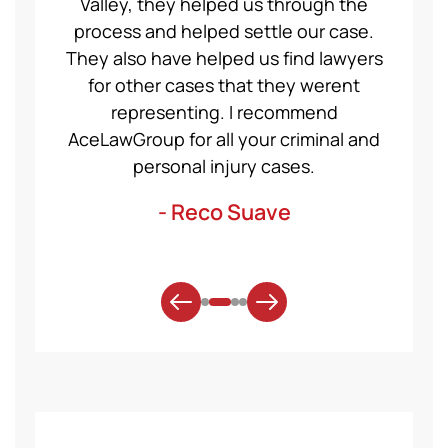
ng a
Valley, they helped us through the
Group
even
process and helped settle our case.
servic
ident,
They also have helped us find lawyers
nice a
ase to
for other cases that they werent
recom
et for
representing. I recommend
help
t was
AceLawGroup for all your criminal and
will h
. Thank
personal injury cases.
mo
- Reco Suave