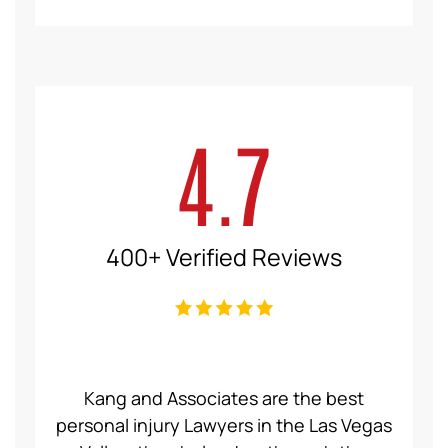
4.7
400+ Verified Reviews
ce Law
Kang and Associates are the best
We had
 I got
personal injury Lawyers in the Las Vegas
19 mo