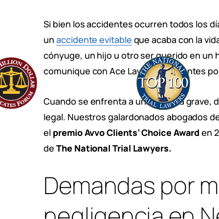
Si bien los accidentes ocurren todos los 
un
accidente evitable
que acaba con la vida
cónyuge, un hijo u otro ser querido en un
comunique con Ace Law Group lo antes pos
Cuando se enfrenta a una pérdida grave, 
legal. Nuestros galardonados abogados de
el
premio Avvo Clients’ Choice Award
en 2
de
The National Trial Lawyers.
Demandas por m
negligencia en 