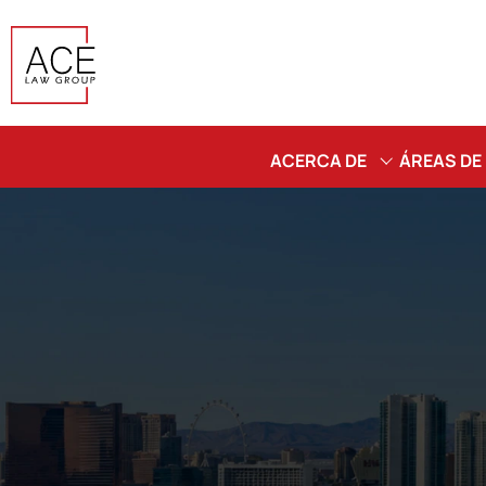
ACERCA DE
ÁREAS DE
¿POR QUÉ
AUT
ELEGIRNOS?
COCH
SOBRE LA
CAM
FIRMA
MOT
NUESTROS
PEA
ABOGADOS
RESB
CAÍD
DUI 
EBRIO
MUE
INJUS
RESP.
LOCA