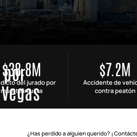
ONES EN
LES
O TÓXICO
ONES
ONALES
$38.8M
$7.2M
 por
dicto del jurado por
Accidente de vehí
 Vegas
muerte injusta
contra peatón
negligencia protege
 máxima compensación
¿Has perdido a alguien querido? ¡ Contáct