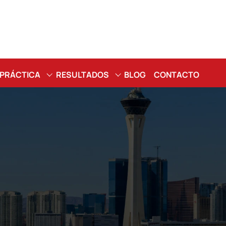
Skip to Main Content
 PRÁCTICA
RESULTADOS
BLOG
CONTACTO
O O
VEREDICTOS Y
E
ACUERDOS
IÓN
TESTIMONIOS
OCICLETA
TONES
ALONES Y
AS
(DROGAS O
)
RTE
TA
 CIVIL DE
LES