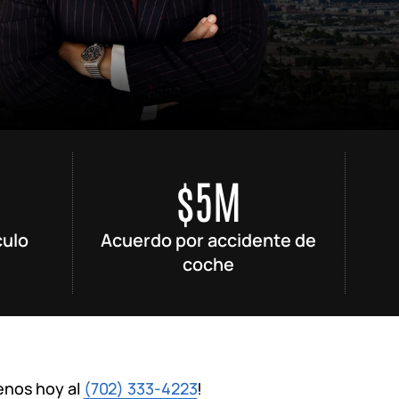
$5M
culo
Acuerdo por accidente de
coche
enos hoy al
(702) 333-4223
!