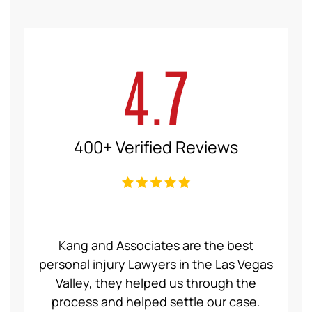
4.7
400+ Verified Reviews
ce Law
Kang and Associates are the best
We had
 I got
personal injury Lawyers in the Las Vegas
19 mo
ng a
Valley, they helped us through the
Group
even
process and helped settle our case.
servic