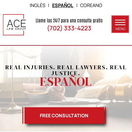
Skip to Main Content
INGLÉS
|
ESPAÑOL
|
COREANO
Llame las 24/7 para una consulta gratis
(702) 333-4223
MENÚ
ACERCA DE
ÁREAS DE PRÁCTICA
REAL INJURIES. REAL LAWYERS. REAL
JUSTICE.
RESULTADOS
ESPAÑOL
BLOG
CONTACTO
FREE CONSULTATION