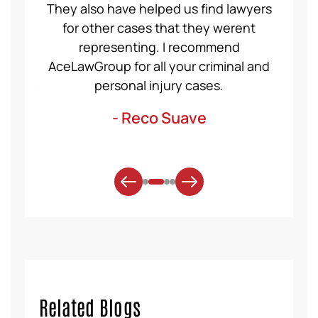
ident,
They also have helped us find lawyers
nice a
ase to
for other cases that they werent
recom
et for
representing. I recommend
help
t was
AceLawGroup for all your criminal and
will h
. Thank
personal injury cases.
mo
- Reco Suave
Related Blogs