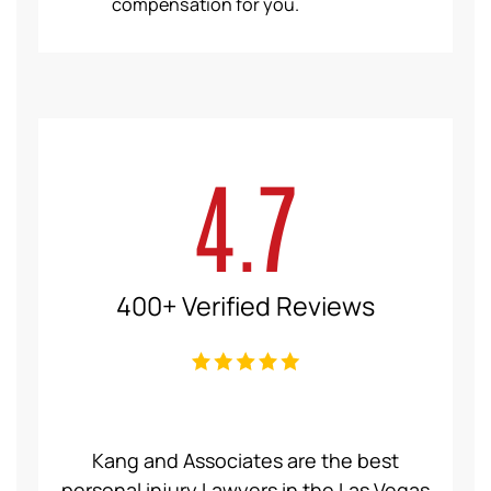
compensation for you.
4.7
400+ Verified Reviews
ce Law
Kang and Associates are the best
We had
 I got
personal injury Lawyers in the Las Vegas
19 mo