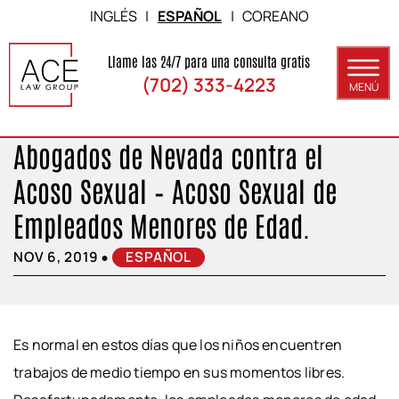
Skip to Main Content
INGLÉS
|
ESPAÑOL
|
COREANO
Llame las 24/7 para una consulta gratis
(702) 333-4223
MENÚ
Abogados de Nevada contra el
ACERCA DE
Acoso Sexual – Acoso Sexual de
ÁREAS DE PRÁCTICA
Empleados Menores de Edad.
RESULTADOS
•
NOV 6, 2019
ESPAÑOL
BLOG
CONTACTO
Es normal en estos días que los niños encuentren
trabajos de medio tiempo en sus momentos libres.