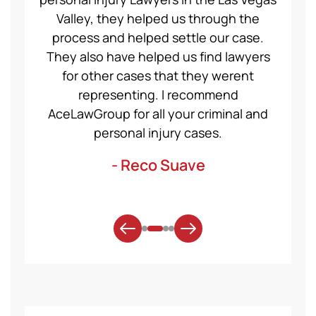
ng a
Valley, they helped us through the
Group
even
process and helped settle our case.
servic
ident,
They also have helped us find lawyers
nice a
ase to
for other cases that they werent
recom
et for
representing. I recommend
help
t was
AceLawGroup for all your criminal and
will h
. Thank
personal injury cases.
mo
- Reco Suave