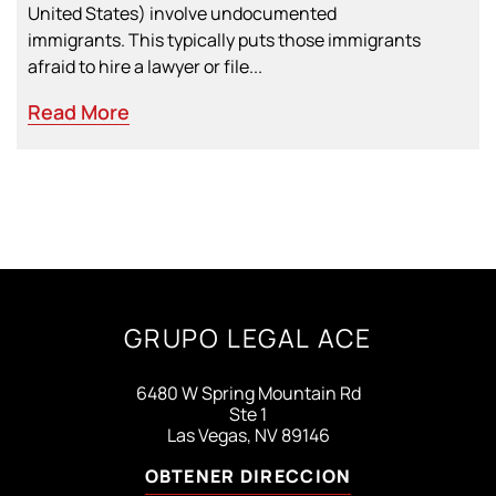
United States) involve undocumented
immigrants. This typically puts those immigrants
afraid to hire a lawyer or file...
Read More
GRUPO LEGAL ACE
6480 W Spring Mountain Rd
Ste 1
Las Vegas, NV 89146
OBTENER DIRECCION