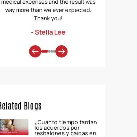
AceLawGroup for all your criminal and
ACE Law Group
personal injury cases.
us. Again… I a
o
- Reco Suave
- An
Related Blogs
¿Cuánto tiempo tardan
los acuerdos por
resbalones y caídas en