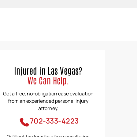
Injured in Las Vegas?
We Can Help.
Get a free, no-obligation case evaluation
from an experienced personal injury
attorney.
702-333-4223
Or fill out the form for a free consultation