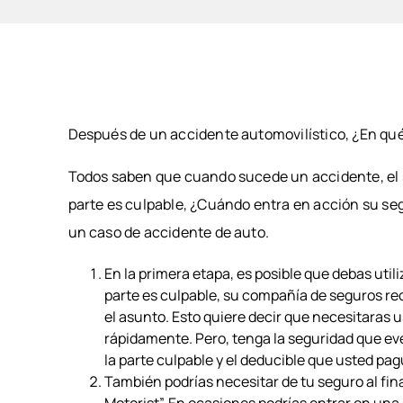
LESI
HOTE
MOH
LESI
PERS
Después de un accidente automovilístico, ¿En qu
Todos saben que cuando sucede un accidente, el se
parte es culpable, ¿Cuándo entra en acción su se
un caso de accidente de auto.
En la primera etapa, es posible que debas utili
parte es culpable, su compañía de seguros re
el asunto. Esto quiere decir que necesitaras u
rápidamente. Pero, tenga la seguridad que ev
la parte culpable y el deducible que usted p
También podrías necesitar de tu seguro al fi
Motorist”. En ocasiones podrías entrar en una