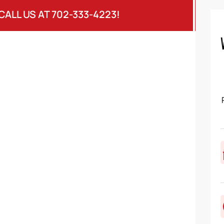
CALL US AT 702-333-4223!