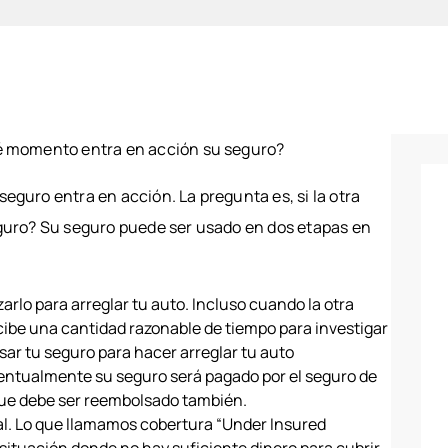
ONES EN
LES
O TÓXICO
ONES
ONALES
é momento entra en acción su seguro?
guro entra en acción. La pregunta es, si la otra
guro? Su seguro puede ser usado en dos etapas en
zarlo para arreglar tu auto. Incluso cuando la otra
cibe una cantidad razonable de tiempo para investigar
sar tu seguro para hacer arreglar tu auto
entualmente su seguro será pagado por el seguro de
ague debe ser reembolsado también.
nal. Lo que llamamos cobertura “Under Insured
 situación donde no hay suficiente dinero para cubrir