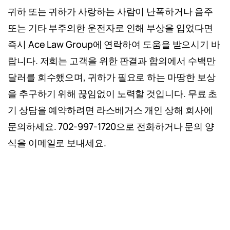
귀하 또는 귀하가 사랑하는 사람이 난폭하거나 음주
또는 기타 부주의한 운전자로 인해 부상을 입었다면
의학적 평가를 받으세요.
부상을 당했다
즉시 Ace Law Group에 연락하여 도움을 받으시기 바
고 생각하지 않더라도 목뼈 골절이나 연조
랍니다. 저희는 고객을 위한 판결과 합의에서 수백만
직 손상 등이 나타나기까지 며칠이 걸리는
달러를 회수했으며, 귀하가 필요로 하는 마땅한 보상
부상을 당했을 수도 있습니다.
을 추구하기 위해 끊임없이 노력할 것입니다. 무료 초
모든 것을 문서화하세요.
귀하의 주장에
기 상담을 예약하려면 라스베거스 개인 상해 회사에
대한 확실한 증거 기반을 확보할 수 있도
문의하세요. 702-997-1720으로 전화하거나 문의 양
록 모든기록을 문서로 남기시는걸 권해드
식을 이메일로 보내세요.
립니다..
또한, 가능한 한 빨리 변호사와 상담하셔야 합
니다.
변호사 없이 녹음된 진술서를 보험 회사