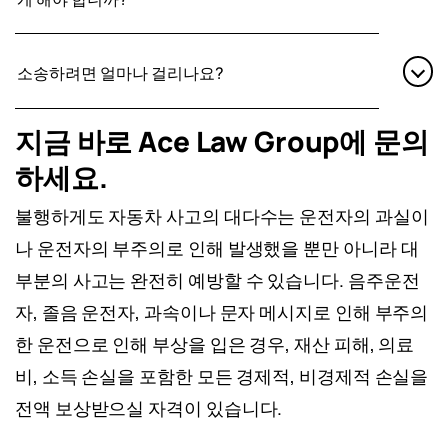
것이 필수는 아니지만 만약을 대비 하신다면 좋
도움을 요청하세요.
가장 중요한 우선순
부상의 증상을 느끼기 시작하면 즉시 의료진의
은 선택이 되실것입니다.
위는 관련된 모든 사람의 안전입니다. 또
소송하려면 얼마나 걸리나요?
도움을 받아야 합니다. 신속한 의학적 진단을
한, 사고에 대한 경찰 보고서를 받으시는
받는 것은 올바른 치료를 받는데 도움이 될 뿐
Nevada 공소시효는 자동차 사고 피해자가 개
것이 사건 해결에 도움이 될 수 있습니다.
지금 바로 Ace Law Group에 문의
만 아니라 부상의 전체 범위를 고려한 최대한의
인 상해 소송을 제기할 수 있는 기간을 2년으로
하세요.
보상을 요구하는데에도 도움이 됩니다.
규정하고 있습니다. 시계는 부상을 발견한 날
사진을 찍으세요.
현장을 사진으로 기록
불행하게도 자동차 사고의 대다수는 운전자의 과실이
부터 시작되며, 대부분의 피해자에게는 사고
해 두면 나중에 큰 도움이 될 수 있습니다.
나 운전자의 부주의로 인해 발생했을 뿐만 아니라 대
당일이 됩니다. 상처를 입으셨다면 에이스법률
부분의 사고는 완전히 예방할 수 있습니다. 음주운전
관련된 모든 사람으로부터 연락처 및 보험
그룹에 연락하세요. 너무 늦게 접수된 소송은
자, 졸음 운전자, 과속이나 문자 메시지로 인해 부주의
정보를 얻으세요.
경찰은 또한 이 정보를
판사가 기각하고 귀하는 소송을 제기할 수 없기
한 운전으로 인해 부상을 입은 경우, 재산 피해, 의료
기록해야 합니다.
때문에 이 기한을 넘기고 싶지 않을 것입니다.
비, 소득 손실을 포함한 모든 경제적, 비경제적 손실을
전액 보상받으실 자격이 있습니다.
증인의 정보를 얻으세요.
또한 사고 목격
자의 연락처 정보도 알아두어야 합니다.