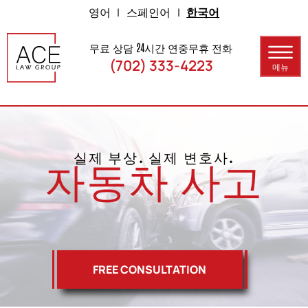
Skip to Main Content
영어
|
스페인어
|
한국어
무료 상담 24시간 연중무휴 전화
(702) 333-4223
메뉴
홈
회사소개
실제 부상. 실제 변호사.
자동차 사고
문의
자동차 사고
개인 상해
FREE CONSULTATION